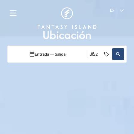
ES
Ubicación
Entrada — Salida
2